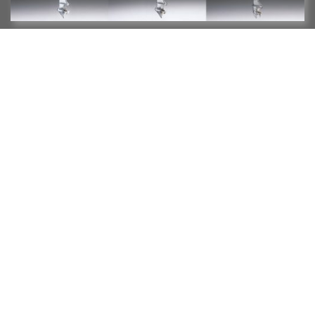
“Semangat menerima Tantangan” telah menjadi nilai
budaya korporasi YAMAHA sejak YAMAHA didirikan.
Semangat ini telah menjadi daya dorong yang membantu
YAMAHA dalam menaklukkan beragam tantangan yang
tak terhitung, termasuk saat pertama kali mengembangkan
motor tempel YAMAHA, memperluas pasar dari sekedar
pasar lokal di Jepang hingga mendunia.
Nilai lain yang telah mendarah daging menjadi budaya
perusahaan YAMAHA adalah tantangan yang terus
menerus untuk memberikan dukungan kepada seseorang
atau tim, yang bekerja pada tingkat kompetisi paling tinggi
untuk mencapai keberhasilan, dan turut bekerja sama
dengan mereka dengan semangat yang sama.
Pengalaman dan teknologi yang didapat dari hasil upaya
tersebut, tidak hanya memberikan kontribusi yang semakin
tinggi pada kemampuan teknik serta produksi, tapi juga