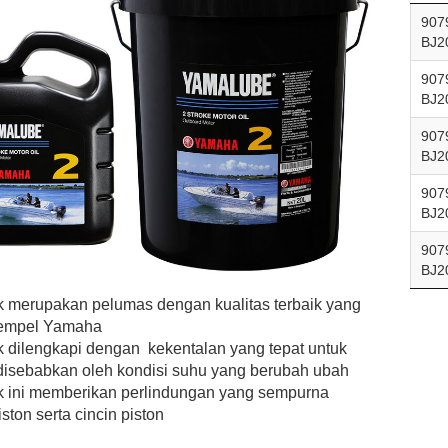
907
BJ2
907
BJ2
907
BJ2
907
BJ2
907
BJ2
 merupakan pelumas dengan kualitas terbaik yang
Tempel Yamaha
dilengkapi dengan kekentalan yang tepat untuk
 disebabkan oleh kondisi suhu yang berubah ubah
 ini memberikan perlindungan yang sempurna
ston serta cincin piston