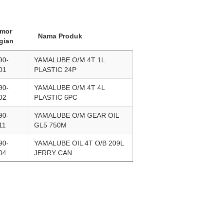
mor
Nama Produk
gian
90-
YAMALUBE O/M 4T 1L
01
PLASTIC 24P
90-
YAMALUBE O/M 4T 4L
02
PLASTIC 6PC
90-
YAMALUBE O/M GEAR OIL
11
GL5 750M
90-
YAMALUBE OIL 4T O/B 209L
04
JERRY CAN