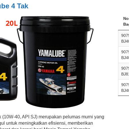
be 4 Tak
No
Ba
907
BJ4
907
BJ4
907
BJ8
907
BJ4
 (10W-40, API SJ) merupakan pelumas murni yang
ul untuk meningkatkan efisiensi, memberikan