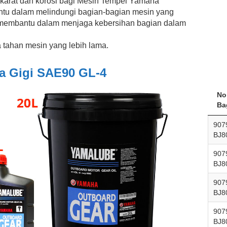
karat dan korosi bagi Mesin Tempel Yamaha
antu dalam melindungi bagian-bagian mesin yang
a membantu dalam menjaga kebersihan bagian dalam
a tahan mesin yang lebih lama.
a Gigi SAE90 GL-4
No
Ba
907
BJ8
907
BJ8
907
BJ8
907
BJ8