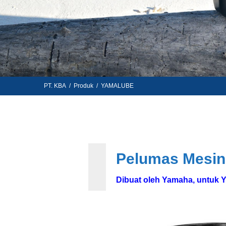
PT. KBA
/
Produk
/
YAMALUBE
Pelumas Mesin
Dibuat oleh Yamaha, untuk