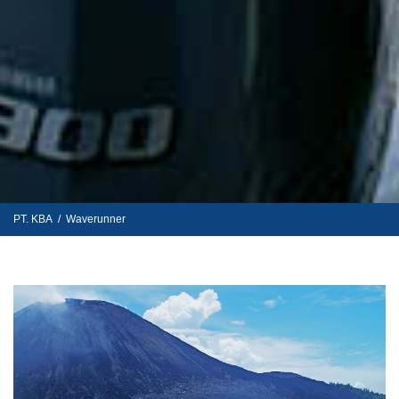
PT. KBA
/
Waverunner
Berita KBA
@waverunner_id
Waverunner
Waverunner
Community Indonesia