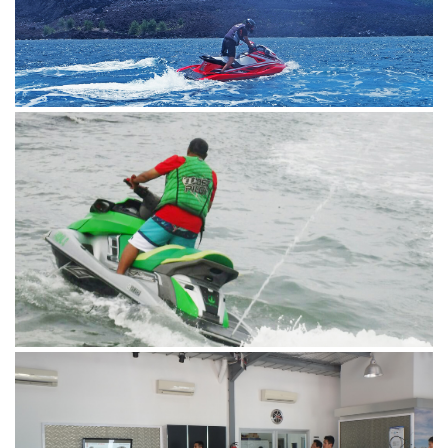
kba
Berita KBA
4 stroke
bali
karya bahari abadi
Pelatihan
PT
KBA
Watercraft
Waverunner
kba
Berita KBA
BASARNAS
Sea Trial
Waverunner