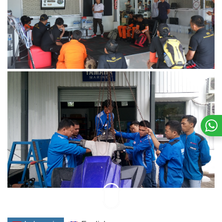
kba
Berita KBA
Ancol
Mekanik
Pelatihan
Water-vehicle
Waverunner
Workshop
kba