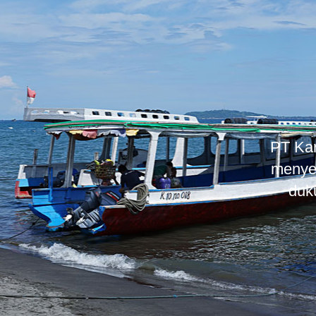
PT Kar
menyed
duk