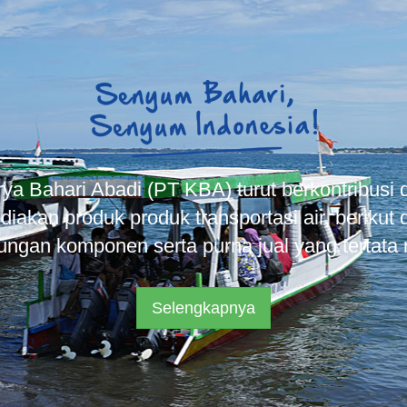
ya Bahari Abadi (PT KBA) turut berkontribusi
iakan produk produk transportasi air, berikut
ungan komponen serta purna jual yang tertata r
Selengkapnya