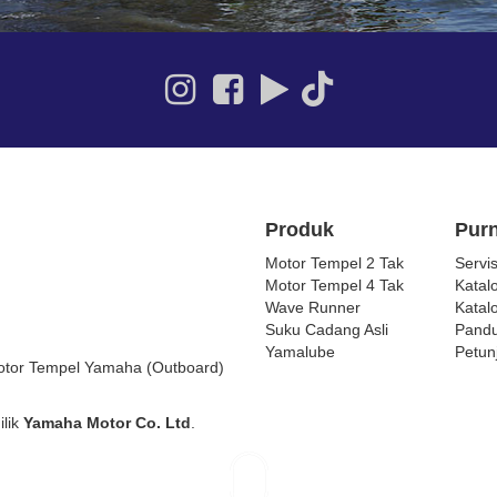
Produk
Purn
Motor Tempel 2 Tak
Servi
Motor Tempel 4 Tak
Katal
Wave Runner
Katal
Suku Cadang Asli
Pandu
Yamalube
Petun
 Motor Tempel Yamaha (Outboard)
lik
Yamaha Motor Co. Ltd
.