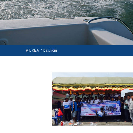
PT. KBA
/
batulicin
Berita KBA
batulicin
kalimantan
Pelatih
PT KBA
kba