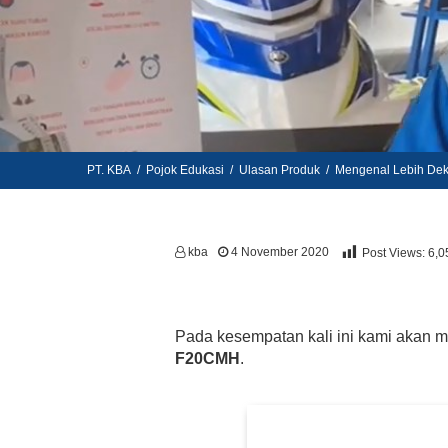
PT. KBA
/
Pojok Edukasi
/
Ulasan Produk
/
Mengenal Lebih De
kba
4 November 2020
Post Views:
6,0
Pada kesempatan kali ini kami akan m
F20CMH
.