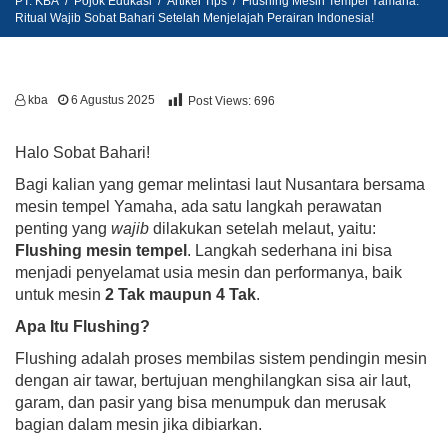
PT. KBA
/
Pojok Edukasi
/
Artikel Tips
/
Flushing Mesin Tempel Yamaha:
Ritual Wajib Sobat Bahari Setelah Menjelajah Perairan Indonesia!
kba
6 Agustus 2025
Post Views:
696
Halo Sobat Bahari!
Bagi kalian yang gemar melintasi laut Nusantara bersama
mesin tempel Yamaha, ada satu langkah perawatan
penting yang
wajib
dilakukan setelah melaut, yaitu:
Flushing mesin tempel
. Langkah sederhana ini bisa
menjadi penyelamat usia mesin dan performanya, baik
untuk mesin
2 Tak maupun 4 Tak
.
Apa Itu Flushing?
Flushing adalah proses membilas sistem pendingin mesin
dengan air tawar, bertujuan menghilangkan sisa air laut,
garam, dan pasir yang bisa menumpuk dan merusak
bagian dalam mesin jika dibiarkan.