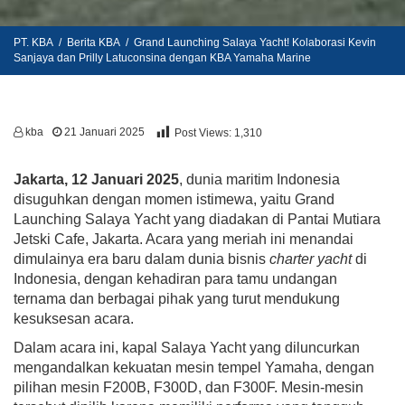
PT. KBA
/
Berita KBA
/
Grand Launching Salaya Yacht! Kolaborasi Kevin
Sanjaya dan Prilly Latuconsina dengan KBA Yamaha Marine
kba
21 Januari 2025
Post Views:
1,310
Jakarta, 12 Januari 2025
, dunia maritim Indonesia
disuguhkan dengan momen istimewa, yaitu Grand
Launching Salaya Yacht yang diadakan di Pantai Mutiara
Jetski Cafe, Jakarta. Acara yang meriah ini menandai
dimulainya era baru dalam dunia bisnis
charter yacht
di
Indonesia, dengan kehadiran para tamu undangan
ternama dan berbagai pihak yang turut mendukung
kesuksesan acara.
Dalam acara ini, kapal Salaya Yacht yang diluncurkan
mengandalkan kekuatan mesin tempel Yamaha, dengan
pilihan mesin F200B, F300D, dan F300F. Mesin-mesin