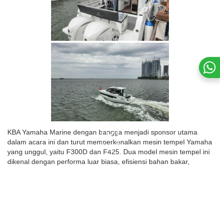
KBA Yamaha Marine dengan bangga menjadi sponsor utama
dalam acara ini dan turut memperkenalkan mesin tempel Yamaha
yang unggul, yaitu F300D dan F425. Dua model mesin tempel ini
dikenal dengan performa luar biasa, efisiensi bahan bakar,
ketahanan tinggi, serta teknologi yang terbaik yang ada di
Indonesia menjadikannya pilihan yang tepat untuk berbagai jenis
kapal, termasuk yacht mewah seperti Salaya Yacht.
Selain sebagai sponsor, KBA Yamaha Marine merasa
sangat bangga dapat bekerja sama dengan dua sosok